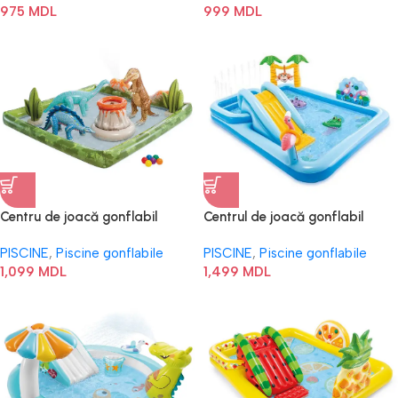
975
MDL
999
MDL
Centru de joacă gonflabil
Centrul de joacă gonflabil
„Jurassic Adventure” 56132
“Aventuri în junglă” 57161
PISCINE
,
Piscine gonflabile
PISCINE
,
Piscine gonflabile
1,099
MDL
1,499
MDL