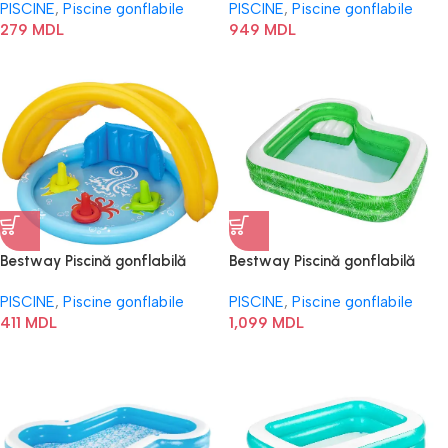
PISCINE
,
Piscine gonflabile
PISCINE
,
Piscine gonflabile
279
MDL
949
MDL
Bestway Piscină gonflabilă
Bestway Piscină gonflabilă
pentru copii cu baldachin
pentru familie „Paradis
PISCINE
,
Piscine gonflabile
PISCINE
,
Piscine gonflabile
„Scoica de mare” 52568BW
tropical” 54336BW
411
MDL
1,099
MDL