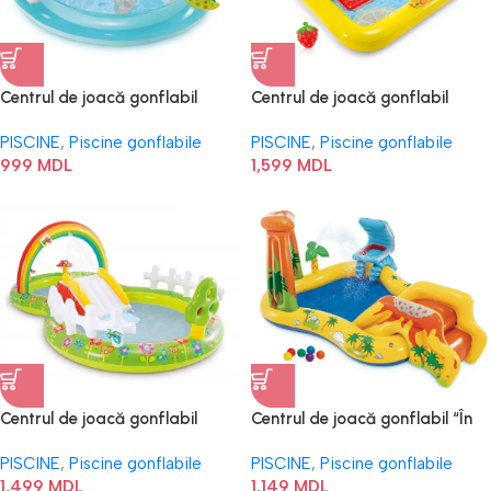
Centrul de joacă gonflabil
Centrul de joacă gonflabil
“Crocodil ” 57165
“Deliciu de fructe” 57158
PISCINE
,
Piscine gonflabile
PISCINE
,
Piscine gonflabile
999
MDL
1,599
MDL
Centrul de joacă gonflabil
Centrul de joacă gonflabil “În
“Grădina mea” 57154
lumea dinozaurilor” 57444
PISCINE
,
Piscine gonflabile
PISCINE
,
Piscine gonflabile
1,499
MDL
1,149
MDL