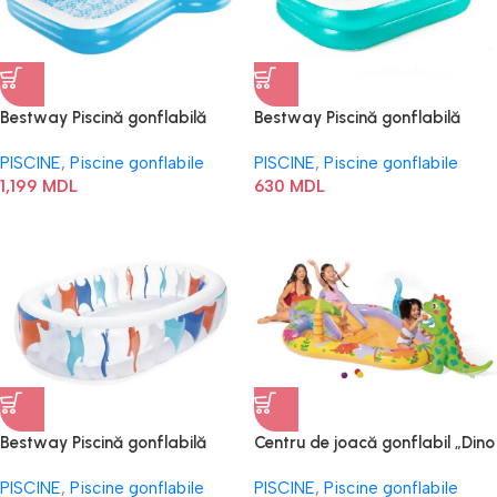
Bestway Piscină gonflabilă
Bestway Piscină gonflabilă
pentru familie „Sunny”
pentru familie 54005BW
PISCINE
,
Piscine gonflabile
PISCINE
,
Piscine gonflabile
54321BW
1,199
MDL
630
MDL
Bestway Piscină gonflabilă
Centru de joacă gonflabil „Dino
pentru familie 54066BW
Park” 56139
PISCINE
,
Piscine gonflabile
PISCINE
,
Piscine gonflabile