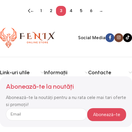
←
1
2
3
4
5
6
→
Social Media
Link-uri utile
Informații
Contacte
Abonează-te la noutăți
Abonează-te la noutăți pentru a nu rata cele mai tari oferte
si promoții!