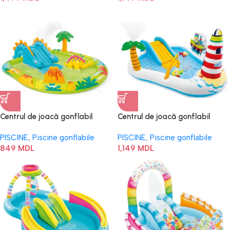
Centrul de joacă gonflabil
Centrul de joacă gonflabil
“Micul Dino” 57166
“Pescuitul” 57162
PISCINE
,
Piscine gonflabile
PISCINE
,
Piscine gonflabile
849
MDL
1,149
MDL