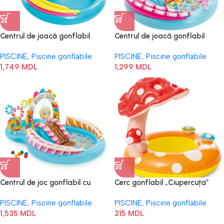
Centrul de joacă gonflabil
Centrul de joacă gonflabil
“Toboganul curcubeu” 56137
„Dulciuri” 57144
PISCINE
,
Piscine gonflabile
PISCINE
,
Piscine gonflabile
1,749
MDL
1,299
MDL
Centrul de joc gonflabil cu
Cerc gonflabil „Ciupercuța”
topogan si bazin 57149
56574
PISCINE
,
Piscine gonflabile
PISCINE
,
Piscine gonflabile
1,535
MDL
215
MDL