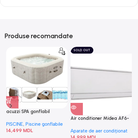
Produse recomandate
SOLD OUT
acuzzi SPA gonflabil
A
“Chevron Deluxe Square
Air conditioner Midea AF6-
PISCINE
,
Piscine gonflabile
P
Bubble” 28446
18N1C0-I/AF6-18N1C0-O
14,499
MDL
1
Aparate de aer condiționat
14,999
MDL