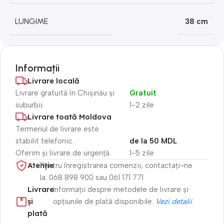
LUNGIME
38 cm
Informații
Livrare locală
Livrare gratuită în Chișinău și
Gratuit
suburbii.
1-2 zile
Livrare toată Moldova
Termenul de livrare este
stabilit telefonic.
de la 50 MDL
Oferim și livrare de urgență.
1-5 zile
Atenție​
Pentru înregistrarea comenzii, contactați-ne
la: 068 898 900 sau 061 171 771
Livrare
Informații despre metodele de livrare și
și
opțiunile de plată disponibile.
Vezi detalii
plată