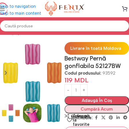
Skip to navigation
Skip to main content
Prima pagină
PISCINE
Accesorii înot
Livrare în toată Moldova
Bestway Pernă
gonflabila 52127BW
Codul produsului:
93592
119
MDL
Adaugă În Coș
Cumpără Acum
Adaugă
Compară
Distribuie:
la
favorite