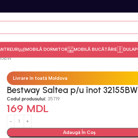
ANTREURI
MOBILĂ DORMITOR
MOBILĂ BUCĂTĂRIE
DULAP
2155BW
Livrare în toată Moldova
Bestway Saltea p/u înot 32155BW
Codul produsului:
35719
169
MDL
Adaugă În Coș