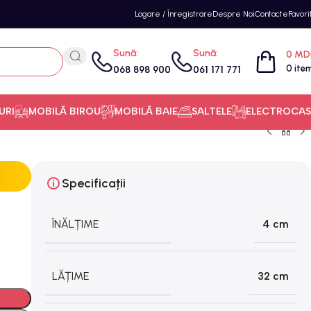
Logare / Înregistrare
Despre Noi
Contacte
Favori
Sună:
Sună:
0
MD
0
ite
068 898 900
061 171 771
URI
MOBILĂ BIROU
MOBILĂ BAIE
SALTELE
ELECTROCAS
Specificații
ÎNĂLȚIME
4 cm
LĂȚIME
32 cm