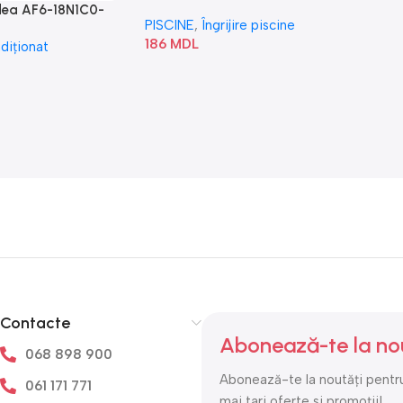
idea AF6-18N1C0-
PISCINE
,
Îngrijire piscine
186
MDL
diționat
Contacte
Abonează-te la no
068 898 900
Abonează-te la noutăți pentru
061 171 771
mai tari oferte si promoții!