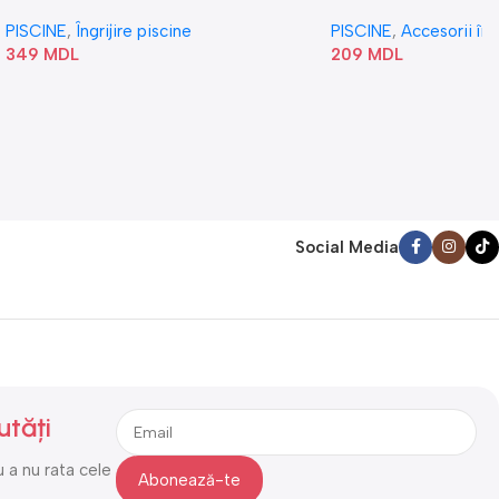
„Val” 58807
PISCINE
,
Îngrijire piscine
PISCINE
,
Accesorii în
349
MDL
209
MDL
Social Media
utăți
 a nu rata cele