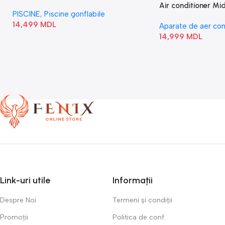
Square Bubble” 28446
Air conditioner M
PISCINE
,
Piscine gonflabile
I/AF6-18N1C0-O
14,499
MDL
Aparate de aer con
14,999
MDL
Link-uri utile
Informații
Despre Noi
Termeni și condiții
Promoții
Politica de conf.