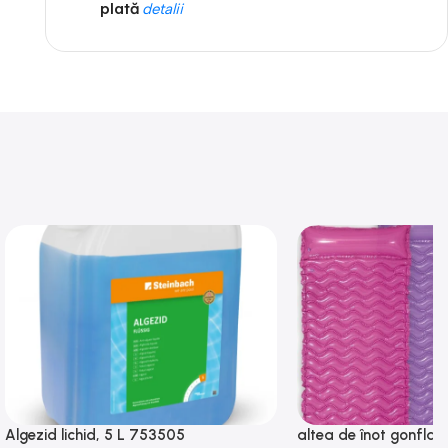
plată
detalii
Algezid lichid, 5 L 753505
altea de înot gonflabi