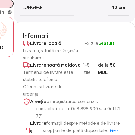
LUNGIME
42 cm
Informații
Livrare locală
1-2 zile
Gratuit
MD
Livrare gratuită în Chișinău
și suburbii.
Livrare toată Moldova
1-5
de la 50
Termenul de livrare este
zile
MDL
stabilit telefonic.
Oferim și livrare de
urgență.
Atenție​
Pentru înregistrarea comenzii,
contactați-ne la: 068 898 900 sau 061 171
771
Livrare
Informații despre metodele de livrare
și
și opțiunile de plată disponibile.
Vezi