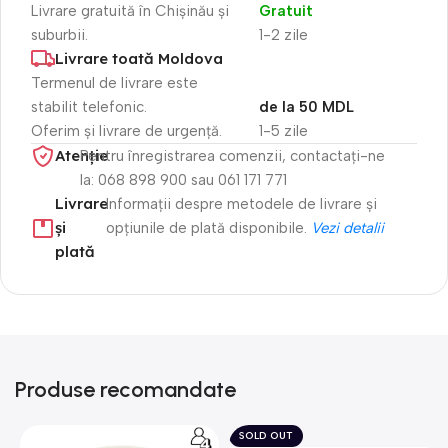
Livrare gratuită în Chișinău și
Gratuit
suburbii.
1-2 zile
Livrare toată Moldova
Termenul de livrare este
stabilit telefonic.
de la 50 MDL
Oferim și livrare de urgență.
1-5 zile
Atenție​
Pentru înregistrarea comenzii, contactați-ne
la: 068 898 900 sau 061 171 771
Livrare
Informații despre metodele de livrare și
și
opțiunile de plată disponibile.
Vezi detalii
plată
Produse recomandate
SOLD OUT