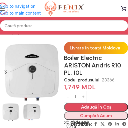
Skip to navigation
Skip to main content
Prima pagină
Electrocasnice
Boilere electrice
Livrare în toată Moldova
Boiler Electric
ARISTON Andris R10
PL, 10L
Codul produsului:
23366
1,749
MDL
Adaugă În Coș
Cumpără Acum
Adaugă
Compară
Distribuie:
la