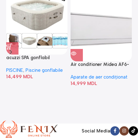
acuzzi SPA gonflabil
A
“Chevron Deluxe Square
Air conditioner Midea AF6-
PISCINE
,
Piscine gonflabile
P
Bubble” 28446
18N1C0-I/AF6-18N1C0-O
14,499
MDL
1
Aparate de aer condiționat
14,999
MDL
Social Media