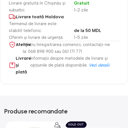
Livrare gratuită în Chișinău și
Gratuit
suburbii.
1-2 zile
Livrare toată Moldova
Termenul de livrare este
stabilit telefonic.
de la 50 MDL
Oferim și livrare de urgență.
1-5 zile
Atenție​
Pentru înregistrarea comenzii, contactați-ne
la: 068 898 900 sau 061 171 771
Livrare
Informații despre metodele de livrare și
și
opțiunile de plată disponibile.
Vezi detalii
plată
Produse recomandate
SOLD OUT