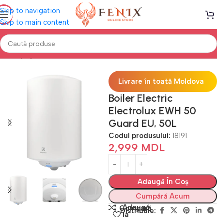
Skip to navigation
Skip to main content
Prima pagină
Electrocasnice
Boilere electrice
Livrare în toată Moldova
Boiler Electric
Electrolux EWH 50
Guard EU, 50L
Codul produsului:
18191
2,999
MDL
Adaugă În Coș
Cumpără Acum
Adaugă
Compară
Distribuie:
la