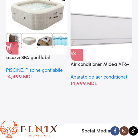
acuzzi SPA gonflabil
A
“Chevron Deluxe Square
Air conditioner Midea AF6-
PISCINE
,
Piscine gonflabile
P
Bubble” 28446
18N1C0-I/AF6-18N1C0-O
14,499
MDL
1
Aparate de aer condiționat
14,999
MDL
Social Media