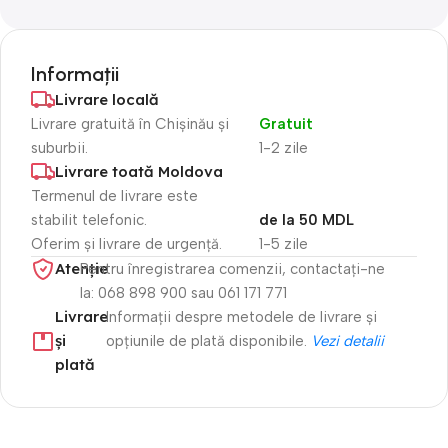
Informații
Livrare locală
Livrare gratuită în Chișinău și
Gratuit
suburbii.
1-2 zile
Livrare toată Moldova
Termenul de livrare este
stabilit telefonic.
de la 50 MDL
Oferim și livrare de urgență.
1-5 zile
Atenție​
Pentru înregistrarea comenzii, contactați-ne
la: 068 898 900 sau 061 171 771
Livrare
Informații despre metodele de livrare și
și
opțiunile de plată disponibile.
Vezi detalii
plată