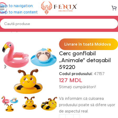
Skip to navigation
Skip to main content
Prima pagină
PISCINE
Accesorii înot
Livrare în toată Moldova
Cerc gonflabil
„Animale” detașabil
59220
Codul produsului:
47157
127
MDL
Stimați cumpărători!
Vă informăm că culoarea
produsului poate să difere ușor
de aspectul real.