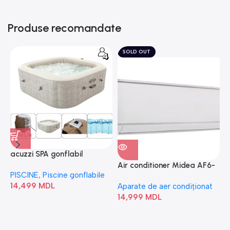
Produse recomandate
SOLD OUT
acuzzi SPA gonflabil
A
“Chevron Deluxe Square
Air conditioner Midea AF6-
PISCINE
,
Piscine gonflabile
P
Bubble” 28446
18N1C0-I/AF6-18N1C0-O
14,499
MDL
1
Aparate de aer condiționat
14,999
MDL