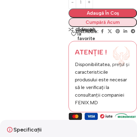
Adaugă În Coș
Cumpără Acum
Adaugă
Compară
Distribuie:
la
favorite
ATENȚIE !
Disponibilitatea, prețul și
caracteristicile
produsului este necesar
să le verificați la
consultanții companiei
FENIX.MD
Specificații