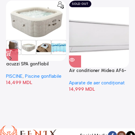
SOLD OUT
acuzzi SPA gonflabil
A
“Chevron Deluxe Square
Air conditioner Midea AF6-
PISCINE
,
Piscine gonflabile
P
Bubble” 28446
18N1C0-I/AF6-18N1C0-O
14,499
MDL
1
Aparate de aer condiționat
14,999
MDL