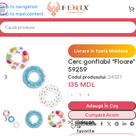
Skip to navigation
Skip to main content
Prima pagină
PISCINE
Accesorii înot
Livrare în toată Moldova
Cerc gonflabil “Floare”
59259
Codul produsului:
24327
135
MDL
Adaugă În Coș
Cumpără Acum
Adaugă
Compară
Distribuie:
la
favorite