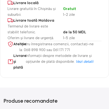
Livrare locală
Livrare gratuită în Chișinău și
Gratuit
suburbii.
1-2 zile
Livrare toată Moldova
Termenul de livrare este
stabilit telefonic.
de la 50 MDL
Oferim și livrare de urgență.
1-5 zile
Atenție​
Pentru înregistrarea comenzii, contactați-ne
la: 068 898 900 sau 061 171 771
Livrare
Informații despre metodele de livrare și
și
opțiunile de plată disponibile.
Vezi detalii
plată
Produse recomandate