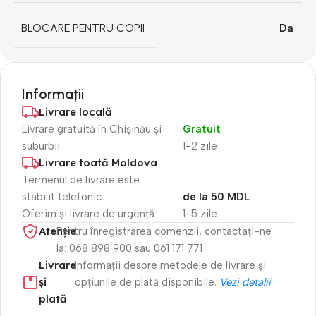
BLOCARE PENTRU COPII
Da
Informații
Livrare locală
Livrare gratuită în Chișinău și
Gratuit
suburbii.
1-2 zile
Livrare toată Moldova
Termenul de livrare este
stabilit telefonic.
de la 50 MDL
Oferim și livrare de urgență.
1-5 zile
Atenție​
Pentru înregistrarea comenzii, contactați-ne
la: 068 898 900 sau 061 171 771
Livrare
Informații despre metodele de livrare și
și
opțiunile de plată disponibile.
Vezi detalii
plată