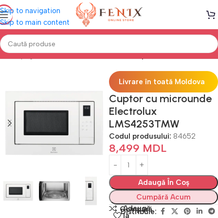
Skip to navigation
Skip to main content
Prima pagină
Electrocasnice Bucătărie
Cuptoare cu microunde
Livrare în toată Moldova
Cuptor cu microunde
Electrolux
LMS4253TMW
Codul produsului:
84652
8,499
MDL
Adaugă În Coș
Cumpără Acum
Adaugă
Compară
Distribuie:
la