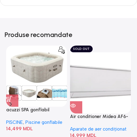
Produse recomandate
SOLD OUT
acuzzi SPA gonflabil
A
“Chevron Deluxe Square
Air conditioner Midea AF6-
PISCINE
,
Piscine gonflabile
P
Bubble” 28446
18N1C0-I/AF6-18N1C0-O
14,499
MDL
1
Aparate de aer condiționat
14,999
MDL