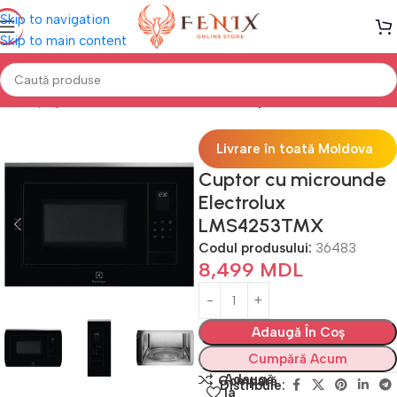
Skip to navigation
Skip to main content
Prima pagină
Electrocasnice Bucătărie
Cuptoare cu microunde
Livrare în toată Moldova
Cuptor cu microunde
Electrolux
LMS4253TMX
Codul produsului:
36483
8,499
MDL
Adaugă În Coș
Cumpără Acum
Adaugă
Compară
Distribuie:
la