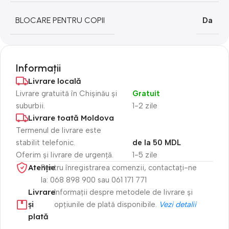
BLOCARE PENTRU COPII
Da
Informații
Livrare locală
Livrare gratuită în Chișinău și
Gratuit
suburbii.
1-2 zile
Livrare toată Moldova
Termenul de livrare este
stabilit telefonic.
de la 50 MDL
Oferim și livrare de urgență.
1-5 zile
Atenție​
Pentru înregistrarea comenzii, contactați-ne
la: 068 898 900 sau 061 171 771
Livrare
Informații despre metodele de livrare și
și
opțiunile de plată disponibile.
Vezi detalii
plată