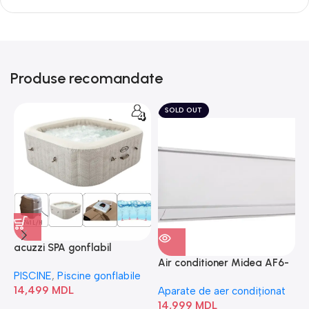
Produse recomandate
SOLD OUT
acuzzi SPA gonflabil
A
“Chevron Deluxe Square
Air conditioner Midea AF6-
PISCINE
,
Piscine gonflabile
P
Bubble” 28446
18N1C0-I/AF6-18N1C0-O
14,499
MDL
1
Aparate de aer condiționat
14,999
MDL