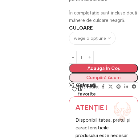
În completație sunt incluse două
mânere de culoare neagră.
CULOARE
Adaugă În Coș
Cumpără Acum
Adaugă
Compară
Distribuie:
la
favorite
ATENȚIE !
Disponibilitatea, prețul și
caracteristicile
produsului este necesar