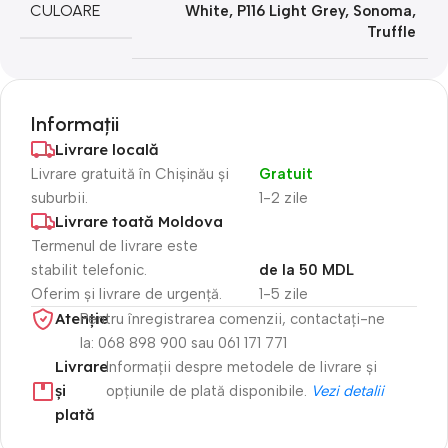
CULOARE
White
,
P116 Light Grey
,
Sonoma
,
Truffle
Informații
Livrare locală
Livrare gratuită în Chișinău și
Gratuit
suburbii.
1-2 zile
Livrare toată Moldova
Termenul de livrare este
stabilit telefonic.
de la 50 MDL
Oferim și livrare de urgență.
1-5 zile
Atenție​
Pentru înregistrarea comenzii, contactați-ne
la: 068 898 900 sau 061 171 771
Livrare
Informații despre metodele de livrare și
și
opțiunile de plată disponibile.
Vezi detalii
plată