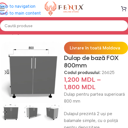
Skip to navigation
Skip to main content
Prima pagină
Mobilă BUCĂTĂRIE
Bucătării modulare
Livrare în toată Moldova
Dulap de bază FOX
800mm
Codul produsului:
26625
1,200
MDL
–
1,800
MDL
Dulap pentru partea superioară
800 mm
Dulapul prezintă 2 uși pe
balamale simple, cu o poliță
pentru depozitare.