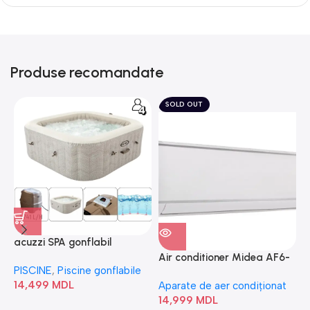
Produse recomandate
SOLD OUT
acuzzi SPA gonflabil
A
“Chevron Deluxe Square
Air conditioner Midea AF6-
PISCINE
,
Piscine gonflabile
P
Bubble” 28446
18N1C0-I/AF6-18N1C0-O
14,499
MDL
1
Aparate de aer condiționat
14,999
MDL