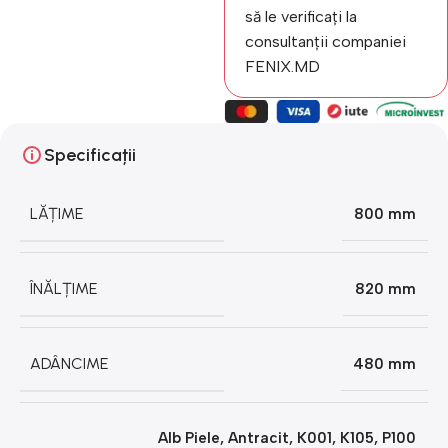
să le verificați la
consultanții companiei
FENIX.MD
Specificații
LĂȚIME
800 mm
ÎNĂLȚIME
820 mm
ADÂNCIME
480 mm
Alb Piele
,
Antracit
,
K001
,
K105
,
P100