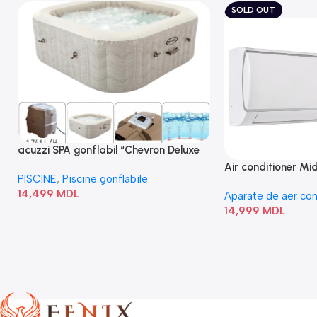
SOLD OUT
acuzzi SPA gonflabil “Chevron Deluxe
Square Bubble” 28446
Air conditioner M
PISCINE
,
Piscine gonflabile
I/AF6-18N1C0-O
14,499
MDL
Aparate de aer con
14,999
MDL