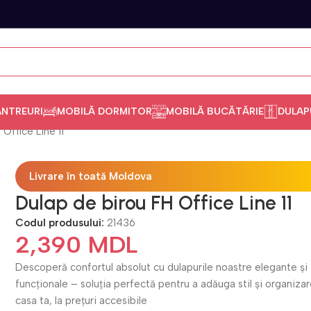
ANTREURI
MOBILĂ DORMITOR
MOBILĂ BUCĂTĂRIE
DULAP
Office Line 11
Livrare în toată Moldova
Dulap de birou FH Office Line 11
Codul produsului:
21436
2,390
MDL
Descoperă confortul absolut cu dulapurile noastre elegante și
funcționale – soluția perfectă pentru a adăuga stil și organizar
casa ta, la prețuri accesibile