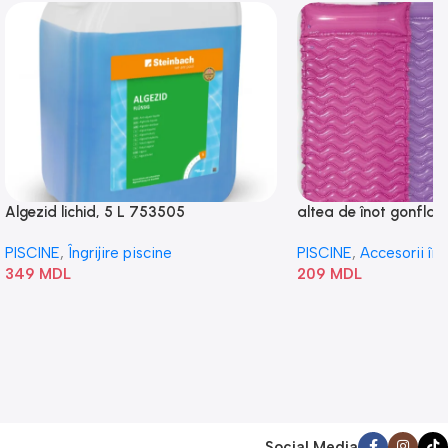
Algezid lichid, 5 L 753505
altea de înot gonflabi
„Val” 58807
PISCINE
,
Îngrijire piscine
PISCINE
,
Accesorii în
349
MDL
209
MDL
Social Media