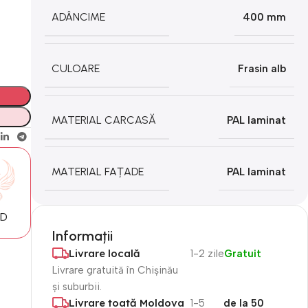
ADÂNCIME
400 mm
CULOARE
Frasin alb
MATERIAL CARCASĂ
PAL laminat
MATERIAL FAȚADE
PAL laminat
MD
Informații
Livrare locală
1-2 zile
Gratuit
Livrare gratuită în Chișinău
și suburbii.
Livrare toată Moldova
1-5
de la 50