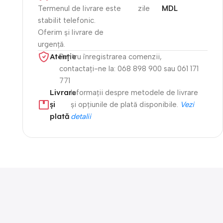
Termenul de livrare este
zile
MDL
stabilit telefonic.
Oferim și livrare de
urgență.
Atenție​
Pentru înregistrarea comenzii,
contactați-ne la: 068 898 900 sau 061 171
771
Livrare
Informații despre metodele de livrare
și
și opțiunile de plată disponibile.
Vezi
plată
detalii