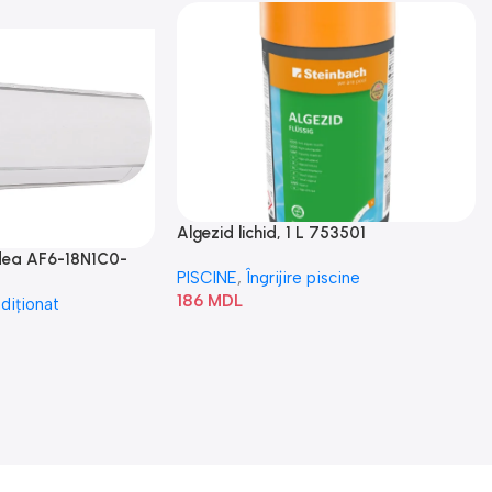
Algezid lichid, 1 L 753501
idea AF6-18N1C0-
PISCINE
,
Îngrijire piscine
186
MDL
diționat