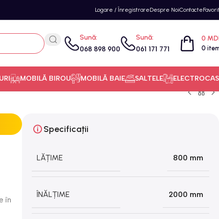
Logare / Înregistrare
Despre Noi
Contacte
Favori
Sună:
Sună:
0
MD
0
ite
068 898 900
061 171 771
URI
MOBILĂ BIROU
MOBILĂ BAIE
SALTELE
ELECTROCAS
Specificații
LĂȚIME
800 mm
ÎNĂLȚIME
2000 mm
e în