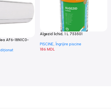
Algezid lichid, 1 L 753501
idea AF6-18N1C0-
PISCINE
,
Îngrijire piscine
186
MDL
diționat