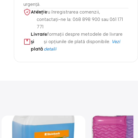
urgență.
Atenție​
Pentru înregistrarea comenzii,
contactați-ne la: 068 898 900 sau 061 171
771
Livrare
Informații despre metodele de livrare
și
și opțiunile de plată disponibile.
Vezi
plată
detalii