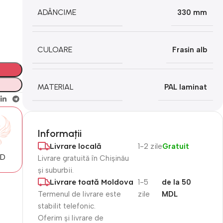
ADÂNCIME
330 mm
CULOARE
Frasin alb
MATERIAL
PAL laminat
Informații
Livrare locală
1-2 zile
Gratuit
MD
Livrare gratuită în Chișinău
și suburbii.
Livrare toată Moldova
1-5
de la 50
Termenul de livrare este
zile
MDL
stabilit telefonic.
Oferim și livrare de