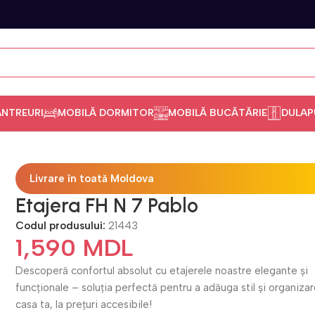
ANTREURI
MOBILĂ DORMITOR
MOBILĂ BUCĂTĂRIE
DULAP
Livrare în toată Moldova
Etajera FH N 7 Pablo
Codul produsului:
21443
1,590
MDL
Descoperă confortul absolut cu etajerele noastre elegante și
funcționale – soluția perfectă pentru a adăuga stil și organizar
casa ta, la prețuri accesibile!