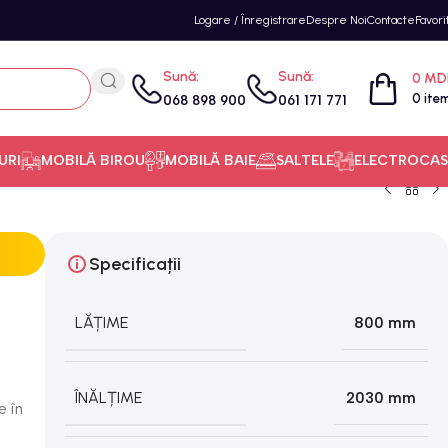
Logare / Înregistrare
Despre Noi
Contacte
Favori
Sună:
Sună:
0
MD
0
ite
068 898 900
061 171 771
URI
MOBILĂ BIROU
MOBILĂ BAIE
SALTELE
ELECTROCAS
Specificații
LĂȚIME
800 mm
ÎNĂLȚIME
2030 mm
e în