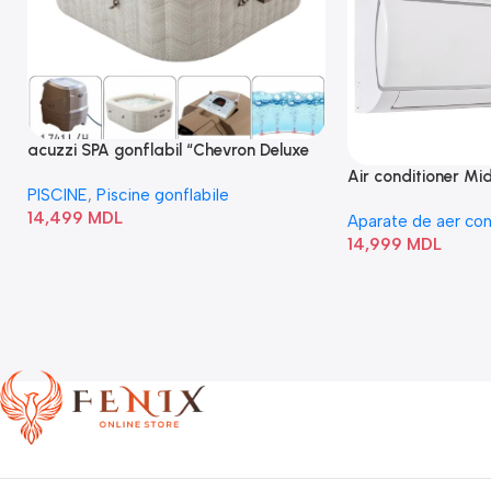
acuzzi SPA gonflabil “Chevron Deluxe
Square Bubble” 28446
Air conditioner M
PISCINE
,
Piscine gonflabile
I/AF6-18N1C0-O
14,499
MDL
Aparate de aer con
14,999
MDL