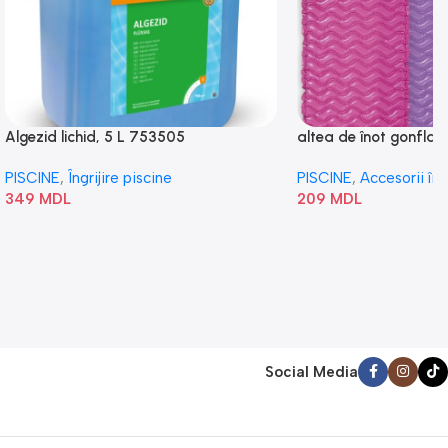
Algezid lichid, 5 L 753505
altea de înot gonflabi
„Val” 58807
PISCINE
,
Îngrijire piscine
PISCINE
,
Accesorii în
349
MDL
209
MDL
Social Media