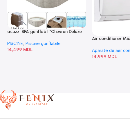
acuzzi SPA gonflabil “Chevron Deluxe
Square Bubble” 28446
Air conditioner M
PISCINE
,
Piscine gonflabile
I/AF6-18N1C0-O
14,499
MDL
Aparate de aer con
14,999
MDL