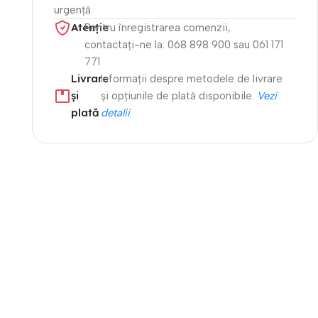
urgență.
Atenție​
Pentru înregistrarea comenzii,
contactați-ne la: 068 898 900 sau 061 171
771
Livrare
Informații despre metodele de livrare
și
și opțiunile de plată disponibile.
Vezi
plată
detalii