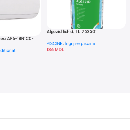
Algezid lichid, 1 L 753501
idea AF6-18N1C0-
PISCINE
,
Îngrijire piscine
186
MDL
diționat