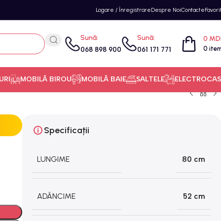
Logare / Înregistrare
Despre Noi
Contacte
Favori
Sună:
Sună:
0
MD
0
ite
068 898 900
061 171 771
URI
MOBILĂ BIROU
MOBILĂ BAIE
SALTELE
ELECTROCAS
Specificații
LUNGIME
80 cm
ADÂNCIME
52 cm