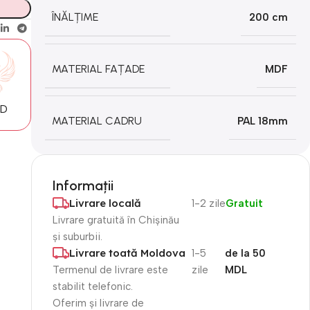
ÎNĂLȚIME
200 cm
MATERIAL FAȚADE
MDF
MD
MATERIAL CADRU
PAL 18mm
Informații
Livrare locală
1-2 zile
Gratuit
Livrare gratuită în Chișinău
și suburbii.
Livrare toată Moldova
1-5
de la 50
Termenul de livrare este
zile
MDL
stabilit telefonic.
Oferim și livrare de