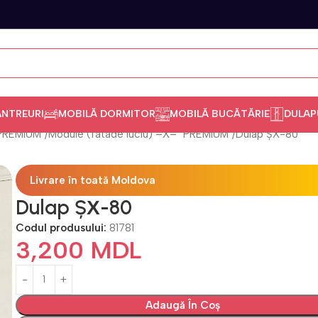
ANTREURI
MOBILĂ DORMITOR
MOBILĂ BUCĂTĂRIE
DULAP
"PREMIUM"
Module (fatade luciu) =Х= "PREMIUM"
Dulap ȘХ-80
Livrare în toată Moldova
Dulap ȘХ-80
Codul produsului:
81781
3,200
MDL
Adaugă În Coș