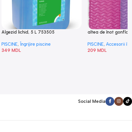
Algezid lichid, 5 L 753505
altea de înot gonflabi
„Val” 58807
PISCINE
,
Îngrijire piscine
PISCINE
,
Accesorii în
349
MDL
209
MDL
Social Media