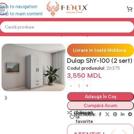
Skip to navigation
Skip to main content
g "MODERN" (18мм PAL)
Module perete living serie =Y="MODERN"
Livrare în toată Moldova
Dulap ShY-100 (2 sert)
Codul produsului:
26375
3,550
MDL
Adaugă În Coș
Cumpără Acum
Adaugă
Compară
Distribuie:
la
favorite