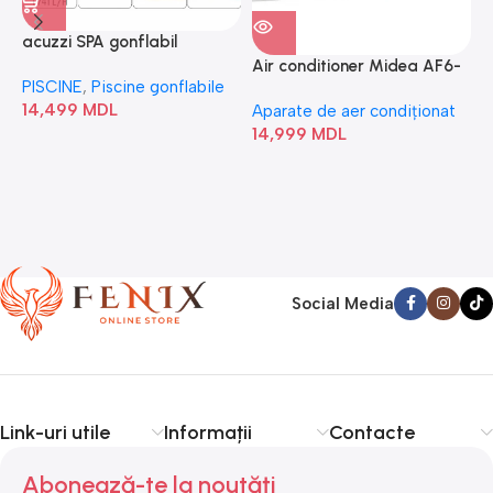
acuzzi SPA gonflabil
A
“Chevron Deluxe Square
Air conditioner Midea AF6-
PISCINE
,
Piscine gonflabile
P
Bubble” 28446
18N1C0-I/AF6-18N1C0-O
14,499
MDL
1
Aparate de aer condiționat
14,999
MDL
Social Media
Link-uri utile
Informații
Contacte
Abonează-te la noutăți