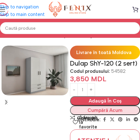
Skip to navigation
Skip to main content
g "MODERN" (18мм PAL)
Module perete living serie =Y="MODERN"
Livrare în toată Moldova
Dulap ShY-120 (2 sert)
Codul produsului:
54582
3,850
MDL
Adaugă În Coș
Cumpără Acum
Adaugă
Compară
Distribuie:
la
favorite