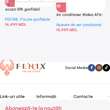
acuzzi SPA gonflabil
A
“Chevron Deluxe Square
Air conditioner Midea AF6-
PISCINE
,
Piscine gonflabile
P
Bubble” 28446
18N1C0-I/AF6-18N1C0-O
14,499
MDL
1
Aparate de aer condiționat
14,999
MDL
Social Media
Link-uri utile
Informații
Contacte
Abonează-te la noutăți