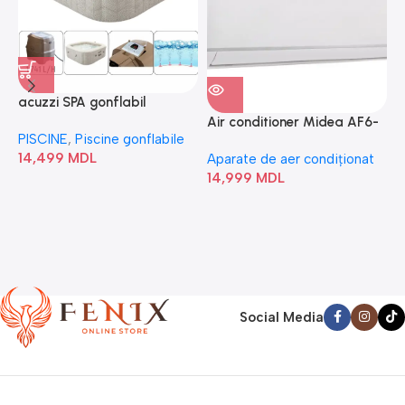
acuzzi SPA gonflabil
A
“Chevron Deluxe Square
Air conditioner Midea AF6-
PISCINE
,
Piscine gonflabile
P
Bubble” 28446
18N1C0-I/AF6-18N1C0-O
14,499
MDL
1
Aparate de aer condiționat
14,999
MDL
Social Media