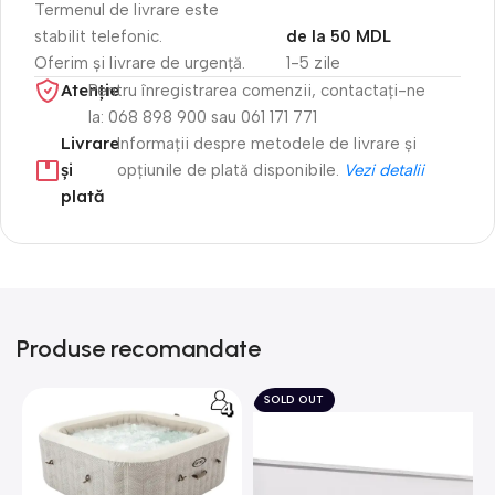
Termenul de livrare este
stabilit telefonic.
de la 50 MDL
Oferim și livrare de urgență.
1-5 zile
Atenție​
Pentru înregistrarea comenzii, contactați-ne
la: 068 898 900 sau 061 171 771
Livrare
Informații despre metodele de livrare și
și
opțiunile de plată disponibile.
Vezi detalii
plată
Produse recomandate
SOLD OUT