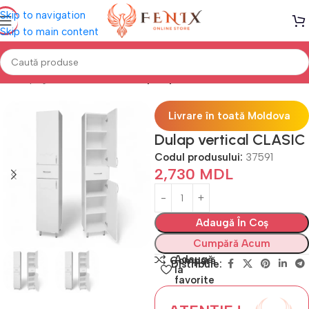
Skip to navigation
Skip to main content
Prima pagină
Mobilă BAIE
Dulapuri pentru Baie Verticale
Livrare în toată Moldova
Dulap vertical CLASIC
Codul produsului:
37591
2,730
MDL
Adaugă În Coș
Cumpără Acum
Adaugă
Compară
Distribuie:
la
favorite