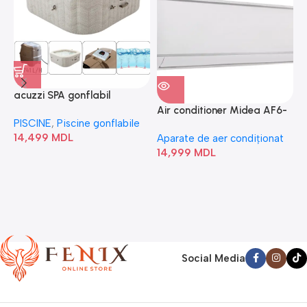
acuzzi SPA gonflabil
A
“Chevron Deluxe Square
Air conditioner Midea AF6-
PISCINE
,
Piscine gonflabile
P
Bubble” 28446
18N1C0-I/AF6-18N1C0-O
14,499
MDL
1
Aparate de aer condiționat
14,999
MDL
Social Media