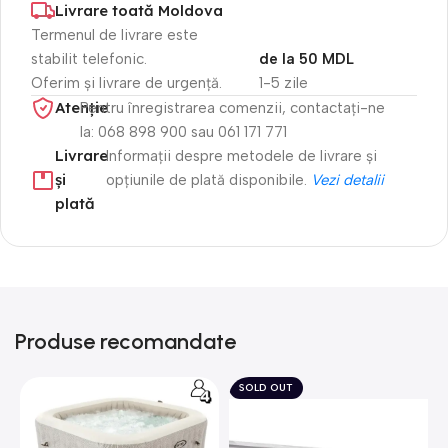
Livrare toată Moldova
Termenul de livrare este
stabilit telefonic.
de la 50 MDL
Oferim și livrare de urgență.
1-5 zile
Atenție​
Pentru înregistrarea comenzii, contactați-ne
la: 068 898 900 sau 061 171 771
Livrare
Informații despre metodele de livrare și
și
opțiunile de plată disponibile.
Vezi detalii
plată
Produse recomandate
SOLD OUT