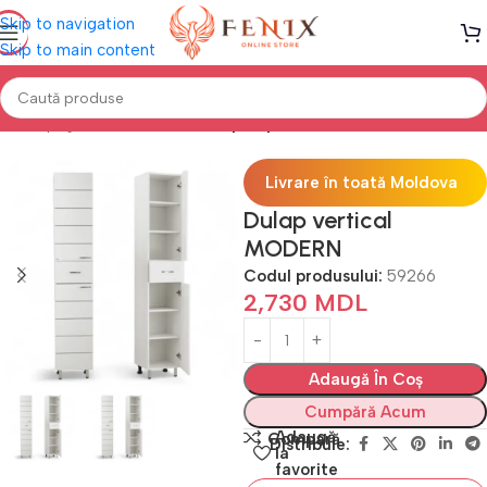
Skip to navigation
Skip to main content
Prima pagină
Mobilă BAIE
Dulapuri pentru Baie Verticale
Livrare în toată Moldova
Dulap vertical
MODERN
Codul produsului:
59266
2,730
MDL
Adaugă În Coș
Cumpără Acum
Adaugă
Compară
Distribuie:
la
favorite