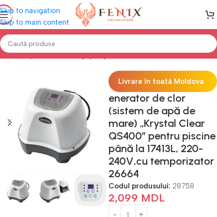
Skip to navigation
Skip to main content
Prima pagină
PISCINE
Îngrijire piscine
Livrare în toată Moldova
enerator de clor
(sistem de apă de
mare) „Krystal Clear
QS400” pentru piscine
până la 17413L, 220-
240V,cu temporizator
26664
Codul produsului:
28758
2,099
MDL