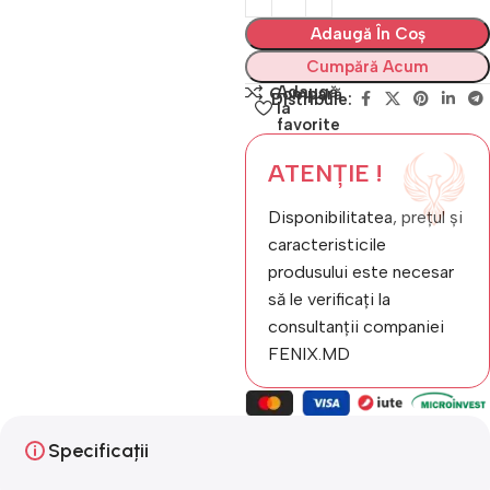
Adaugă În Coș
Cumpără Acum
Adaugă
Compară
Distribuie:
la
favorite
ATENȚIE !
Disponibilitatea, prețul și
caracteristicile
produsului este necesar
să le verificați la
consultanții companiei
FENIX.MD
Specificații