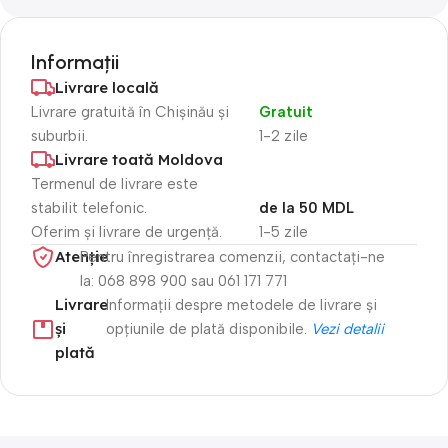
Informații
Livrare locală
Livrare gratuită în Chișinău și
Gratuit
suburbii.
1-2 zile
Livrare toată Moldova
Termenul de livrare este
stabilit telefonic.
de la 50 MDL
Oferim și livrare de urgență.
1-5 zile
Atenție​
Pentru înregistrarea comenzii, contactați-ne
la: 068 898 900 sau 061 171 771
Livrare
Informații despre metodele de livrare și
și
opțiunile de plată disponibile.
Vezi detalii
plată