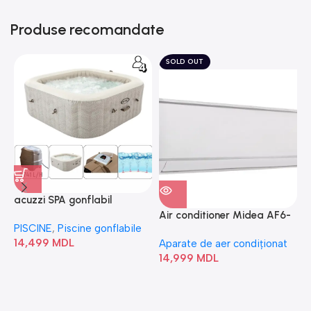
Produse recomandate
SOLD OUT
acuzzi SPA gonflabil
A
“Chevron Deluxe Square
Air conditioner Midea AF6-
PISCINE
,
Piscine gonflabile
P
Bubble” 28446
18N1C0-I/AF6-18N1C0-O
14,499
MDL
1
Aparate de aer condiționat
14,999
MDL