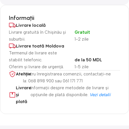
Informații
Livrare locală
Livrare gratuită în Chișinău și
Gratuit
suburbii.
1-2 zile
Livrare toată Moldova
Termenul de livrare este
stabilit telefonic.
de la 50 MDL
Oferim și livrare de urgență.
1-5 zile
Atenție​
Pentru înregistrarea comenzii, contactați-ne
la: 068 898 900 sau 061 171 771
Livrare
Informații despre metodele de livrare și
și
opțiunile de plată disponibile.
Vezi detalii
plată