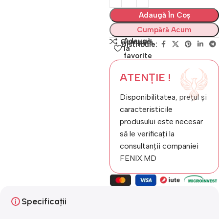
Adaugă În Coș
Cumpără Acum
Adaugă
Compară
Distribuie:
la
favorite
ATENȚIE !
Disponibilitatea, prețul și
caracteristicile
produsului este necesar
să le verificați la
consultanții companiei
FENIX.MD
Specificații