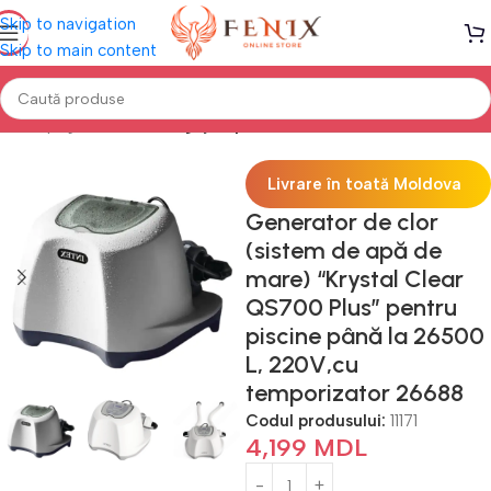
Skip to navigation
Skip to main content
Prima pagină
PISCINE
Îngrijire piscine
Livrare în toată Moldova
Generator de clor
(sistem de apă de
mare) “Krystal Clear
QS700 Plus” pentru
piscine până la 26500
L, 220V,cu
temporizator 26688
Codul produsului:
11171
4,199
MDL