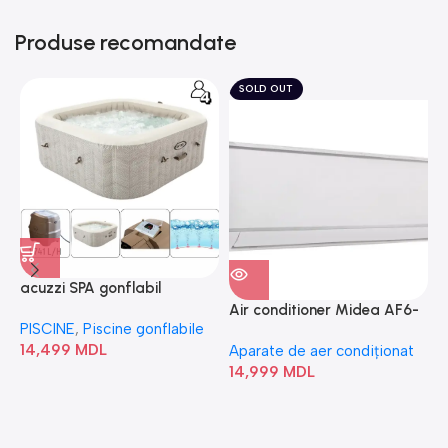
Produse recomandate
SOLD OUT
acuzzi SPA gonflabil
A
“Chevron Deluxe Square
Air conditioner Midea AF6-
PISCINE
,
Piscine gonflabile
P
Bubble” 28446
18N1C0-I/AF6-18N1C0-O
14,499
MDL
1
Aparate de aer condiționat
14,999
MDL