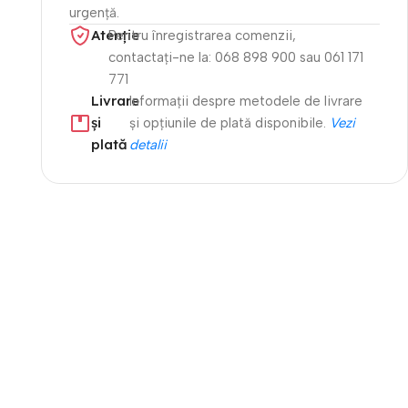
urgență.
Atenție​
Pentru înregistrarea comenzii,
contactați-ne la: 068 898 900 sau 061 171
771
Livrare
Informații despre metodele de livrare
și
și opțiunile de plată disponibile.
Vezi
plată
detalii