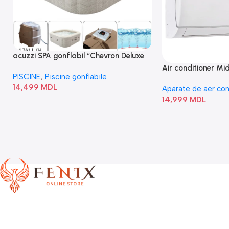
acuzzi SPA gonflabil “Chevron Deluxe
Square Bubble” 28446
Air conditioner M
PISCINE
,
Piscine gonflabile
I/AF6-18N1C0-O
14,499
MDL
Aparate de aer con
14,999
MDL