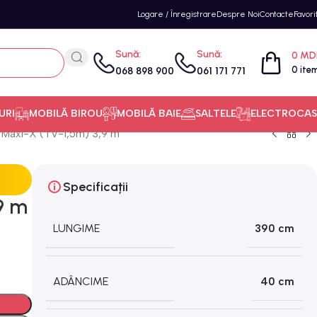
Logare / Înregistrare
Despre Noi
Contacte
Favori
Sună:
Sună:
0
MD
0
ite
068 898 900
061 171 771
URI
MOBILĂ BIROU
MOBILĂ BAIE
SALTELE
ELECTROCAS
a Maxi-X (TV-1,5m) 3,9 m
Specificații
9 m
LUNGIME
390 cm
ADÂNCIME
40 cm