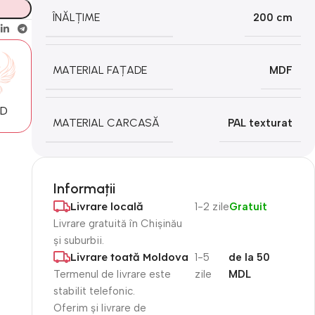
ÎNĂLȚIME
200 cm
MATERIAL FAȚADE
MDF
MD
MATERIAL CARCASĂ
PAL texturat
Informații
Livrare locală
1-2 zile
Gratuit
Livrare gratuită în Chișinău
și suburbii.
Livrare toată Moldova
1-5
de la 50
Termenul de livrare este
zile
MDL
stabilit telefonic.
Oferim și livrare de