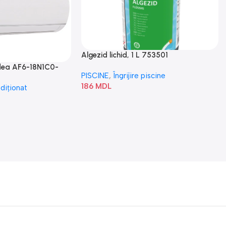
Algezid lichid, 1 L 753501
idea AF6-18N1C0-
PISCINE
,
Îngrijire piscine
186
MDL
diționat