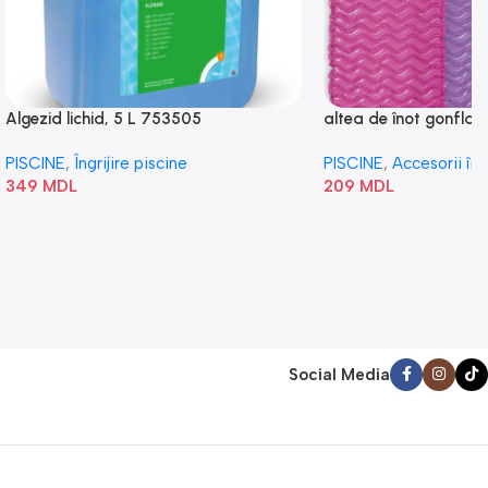
Algezid lichid, 5 L 753505
altea de înot gonflabi
„Val” 58807
PISCINE
,
Îngrijire piscine
PISCINE
,
Accesorii în
349
MDL
209
MDL
Social Media