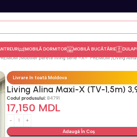
ANTREURI
MOBILĂ DORMITOR
MOBILĂ BUCĂTĂRIE
DULAP
"PREMIUM"
Mobilier perete living serie =Х= "PREMIUM"
Living Alin
Livrare în toată Moldova
Living Alina Maxi-X (TV-1,5m) 3,
Codul produsului:
84791
17,150
MDL
Adaugă În Coș