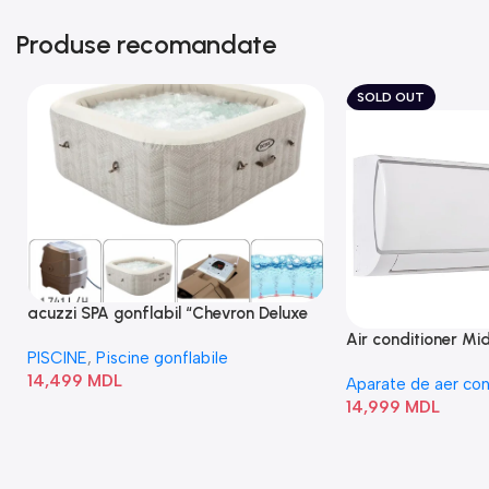
Produse recomandate
SOLD OUT
acuzzi SPA gonflabil “Chevron Deluxe
Square Bubble” 28446
Air conditioner M
PISCINE
,
Piscine gonflabile
I/AF6-18N1C0-O
14,499
MDL
Aparate de aer con
14,999
MDL