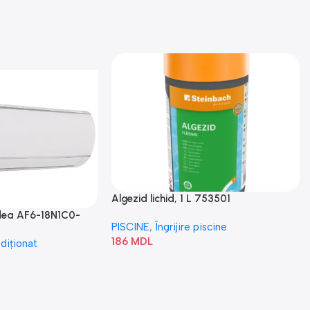
Algezid lichid, 1 L 753501
idea AF6-18N1C0-
PISCINE
,
Îngrijire piscine
186
MDL
diționat