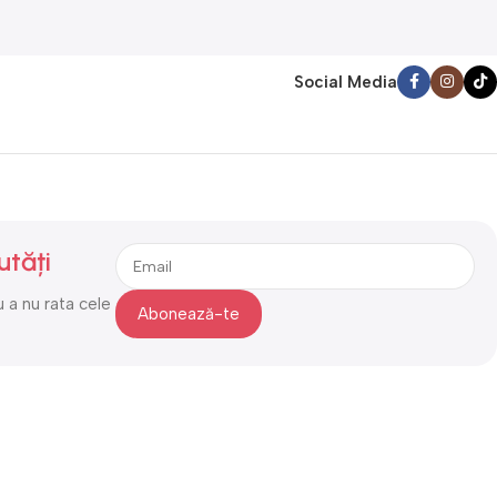
Social Media
utăți
 a nu rata cele