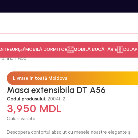
ANTREURI
MOBILĂ DORMITOR
MOBILĂ BUCĂTĂRIE
DULAP
ibila DT A56
Livrare în toată Moldova
Masa extensibila DT A56
Codul produsului:
20041-2
3,950
MDL
Culori variate.
Descoperă confortul absolut cu mesele noastre elegante și