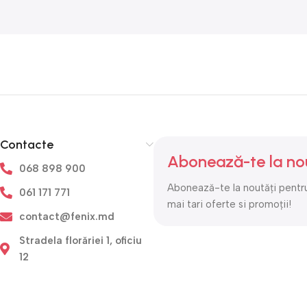
Contacte
Abonează-te la no
068 898 900
Abonează-te la noutăți pentru
061 171 771
mai tari oferte si promoții!
contact@fenix.md
Stradela florăriei 1, oficiu
12