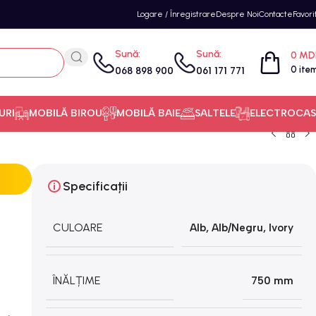
Logare / Înregistrare
Despre Noi
Contacte
Favori
Sună:
Sună:
0
MD
0
ite
068 898 900
061 171 771
URI
MOBILĂ BIROU
MOBILĂ BAIE
SALTELE
ELECTROCAS
Specificații
CULOARE
Alb
,
Alb/Negru
,
Ivory
ÎNĂLȚIME
750 mm