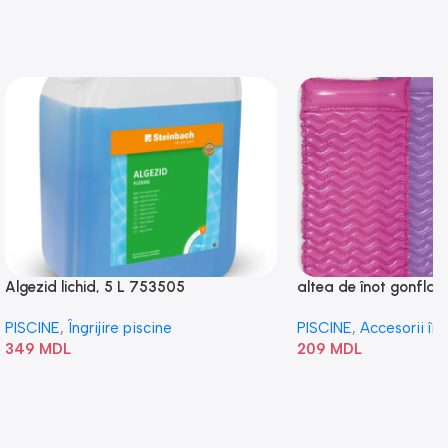
Algezid lichid, 5 L 753505
altea de înot gonflabi
„Val” 58807
PISCINE
,
Îngrijire piscine
PISCINE
,
Accesorii în
349
MDL
209
MDL