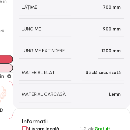
e în
LĂȚIME
700 mm
LUNGIME
900 mm
ază
LUNGIME EXTINDERE
1200 mm
MATERIAL BLAT
Sticlă securizată
MATERIAL CARCASĂ
Lemn
MD
Informații
Livrare locală
1-2 zile
Gratuit