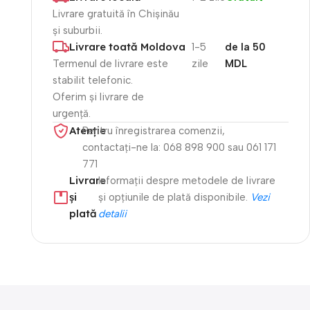
Livrare gratuită în Chișinău
și suburbii.
Livrare toată Moldova
1-5
de la 50
Termenul de livrare este
zile
MDL
stabilit telefonic.
Oferim și livrare de
urgență.
Atenție​
Pentru înregistrarea comenzii,
contactați-ne la: 068 898 900 sau 061 171
771
Livrare
Informații despre metodele de livrare
și
și opțiunile de plată disponibile.
Vezi
plată
detalii