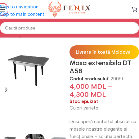
Skip to navigation
Skip to main content
Prima pagină
Mobilă BUCĂTĂRIE
Mese de bucătărie
Livrare în toată Moldova
Masa extensibila DT
A58
Codul produsului:
20051-1
4,000
MDL
–
4,300
MDL
Stoc epuizat
Culori variate.
Descoperă confortul absolut cu
mesele noastre elegante și
funcționale – soluția perfectă