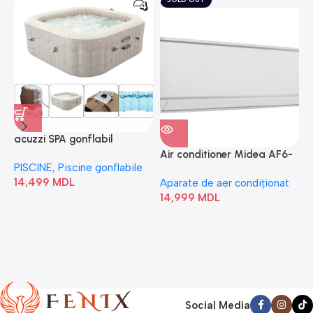
acuzzi SPA gonflabil
A
“Chevron Deluxe Square
Air conditioner Midea AF6-
PISCINE
,
Piscine gonflabile
P
Bubble” 28446
18N1C0-I/AF6-18N1C0-O
14,499
MDL
1
Aparate de aer condiționat
14,999
MDL
Social Media