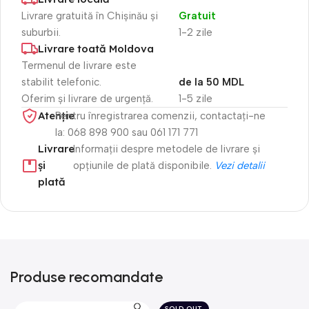
Livrare gratuită în Chișinău și
Gratuit
suburbii.
1-2 zile
Livrare toată Moldova
Termenul de livrare este
stabilit telefonic.
de la 50 MDL
Oferim și livrare de urgență.
1-5 zile
Atenție​
Pentru înregistrarea comenzii, contactați-ne
la: 068 898 900 sau 061 171 771
Livrare
Informații despre metodele de livrare și
și
opțiunile de plată disponibile.
Vezi detalii
plată
Produse recomandate
SOLD OUT