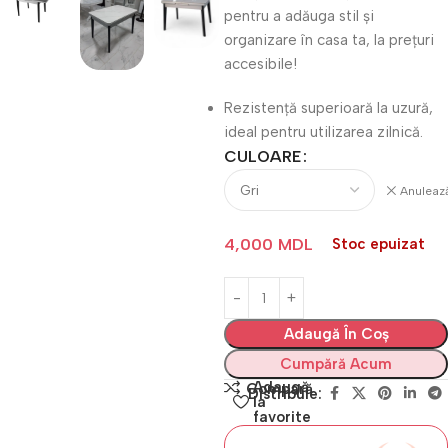
pentru a adăuga stil și
organizare în casa ta, la prețuri
accesibile!
Rezistență superioară la uzură,
ideal pentru utilizarea zilnică.
CULOARE
Anuleaz
4,000
MDL
Stoc epuizat
Adaugă În Coș
Cumpără Acum
Adaugă
Compară
Distribuie:
la
favorite