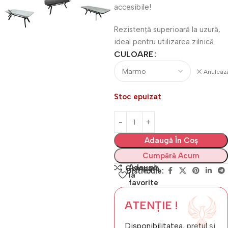
accesibile!
Rezistență superioară la uzură,
ideal pentru utilizarea zilnică.
CULOARE
Anuleaz
Stoc epuizat
Adaugă În Coș
Cumpără Acum
Adaugă
Compară
Distribuie:
la
favorite
ATENȚIE !
Disponibilitatea, prețul și