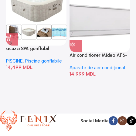
acuzzi SPA gonflabil
A
“Chevron Deluxe Square
Air conditioner Midea AF6-
PISCINE
,
Piscine gonflabile
P
Bubble” 28446
18N1C0-I/AF6-18N1C0-O
14,499
MDL
1
Aparate de aer condiționat
14,999
MDL
Social Media