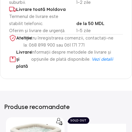
suburbii.
1-2 zile
Livrare toată Moldova
Termenul de livrare este
stabilit telefonic.
de la 50 MDL
Oferim și livrare de urgență.
1-5 zile
Atenție​
Pentru înregistrarea comenzii, contactați-ne
la: 068 898 900 sau 061 171 771
Livrare
Informații despre metodele de livrare și
și
opțiunile de plată disponibile.
Vezi detalii
plată
Produse recomandate
SOLD OUT