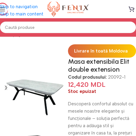
Skip to navigation
Skip to main content
Prima pagină
Mobilă BUCĂTĂRIE
Mese de bucătărie
Livrare în toată Moldova
Masa extensibila Elit
double extension
Codul produsului:
20092-1
12,420
MDL
Stoc epuizat
Descoperă confortul absolut cu
mesele noastre elegante și
funcționale – soluția perfectă
pentru a adăuga stil și
organizare în casa ta, la prețuri