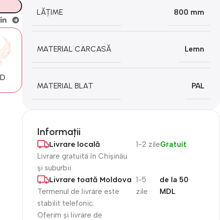
LĂȚIME
800 mm
MATERIAL CARCASĂ
Lemn
MD
MATERIAL BLAT
PAL
Informații
Livrare locală
1-2 zile
Gratuit
Livrare gratuită în Chișinău
și suburbii.
Livrare toată Moldova
1-5
de la 50
Termenul de livrare este
zile
MDL
stabilit telefonic.
Oferim și livrare de