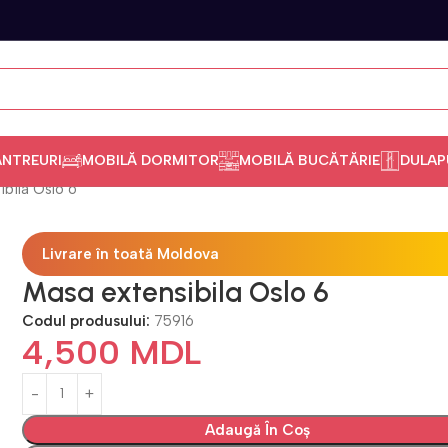
ANTREURI
MOBILĂ DORMITOR
MOBILĂ BUCĂTĂRIE
DULAP
bila Oslo 6
Livrare în toată Moldova
Masa extensibila Oslo 6
Codul produsului:
75916
4,500
MDL
Adaugă În Coș