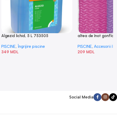
Algezid lichid, 5 L 753505
altea de înot gonflabi
„Val” 58807
PISCINE
,
Îngrijire piscine
PISCINE
,
Accesorii în
349
MDL
209
MDL
Social Media