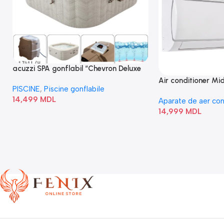
acuzzi SPA gonflabil “Chevron Deluxe
Square Bubble” 28446
Air conditioner M
PISCINE
,
Piscine gonflabile
I/AF6-18N1C0-O
14,499
MDL
Aparate de aer con
14,999
MDL