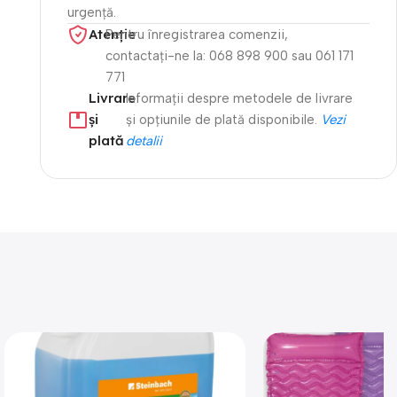
urgență.
Atenție​
Pentru înregistrarea comenzii,
contactați-ne la: 068 898 900 sau 061 171
771
Livrare
Informații despre metodele de livrare
și
și opțiunile de plată disponibile.
Vezi
plată
detalii