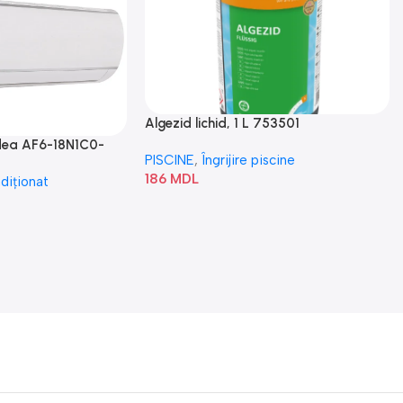
Algezid lichid, 1 L 753501
idea AF6-18N1C0-
PISCINE
,
Îngrijire piscine
186
MDL
diționat