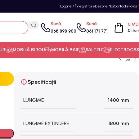
Logare / Înregistrare
Despre Noi
Contacte
Favori
Sună:
Sună:
0
MD
0
ite
068 898 900
061 171 771
URI
MOBILĂ BIROU
MOBILĂ BAIE
SALTELE
ELECTROCAS
Specificații
LUNGIME
1400 mm
LUNGIME EXTINDERE
1800 mm