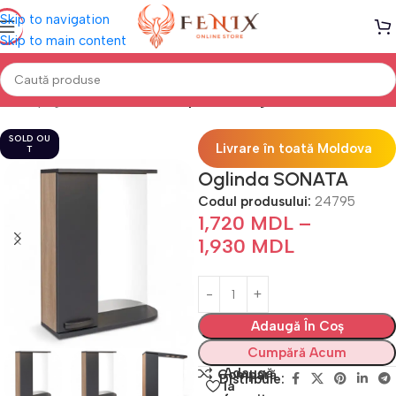
Skip to navigation
Skip to main content
Prima pagină
Mobilă BAIE
Dulap baie cu oglindă
SOLD OU
Livrare în toată Moldova
T
Oglinda SONATA
Codul produsului:
24795
1,720
MDL
–
1,930
MDL
Adaugă În Coș
Cumpără Acum
Adaugă
Compară
Distribuie:
la