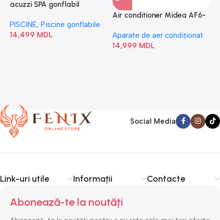
acuzzi SPA gonflabil
A
“Chevron Deluxe Square
Air conditioner Midea AF6-
PISCINE
,
Piscine gonflabile
P
Bubble” 28446
18N1C0-I/AF6-18N1C0-O
14,499
MDL
1
Aparate de aer condiționat
14,999
MDL
Social Media
Link-uri utile
Informații
Contacte
Abonează-te la noutăți