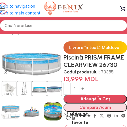
Skip to navigation
Skip to main content
Prima pagină
PISCINE
Piscine cu cadru
Livrare în toată Moldova
Piscină PRISM FRAME
CLEARVIEW 26730
Codul produsului:
73355
13,999
MDL
Adaugă În Coș
Cumpără Acum
Adaugă
Compară
Distribuie:
la
favorite