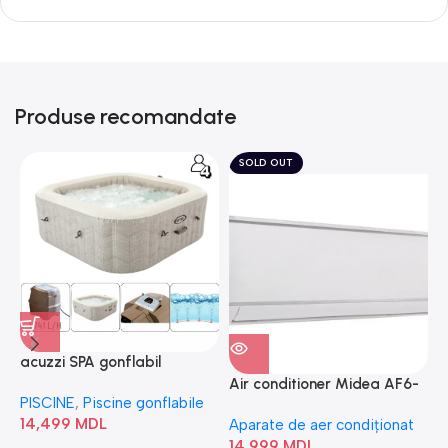
Produse recomandate
SOLD OUT
acuzzi SPA gonflabil
A
“Chevron Deluxe Square
Air conditioner Midea AF6-
PISCINE
,
Piscine gonflabile
P
Bubble” 28446
18N1C0-I/AF6-18N1C0-O
14,499
MDL
1
Aparate de aer condiționat
14,999
MDL