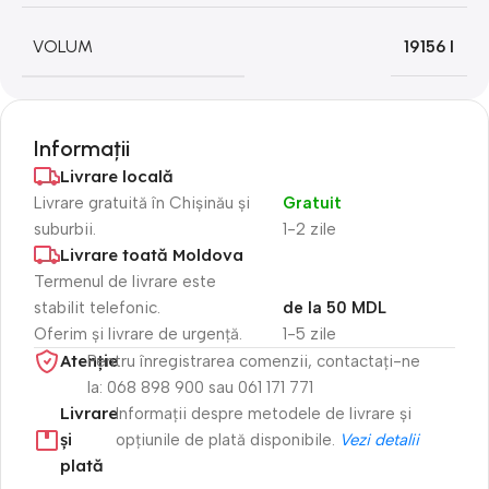
VOLUM
19156 l
Informații
Livrare locală
Livrare gratuită în Chișinău și
Gratuit
suburbii.
1-2 zile
Livrare toată Moldova
Termenul de livrare este
stabilit telefonic.
de la 50 MDL
Oferim și livrare de urgență.
1-5 zile
Atenție​
Pentru înregistrarea comenzii, contactați-ne
la: 068 898 900 sau 061 171 771
Livrare
Informații despre metodele de livrare și
și
opțiunile de plată disponibile.
Vezi detalii
plată