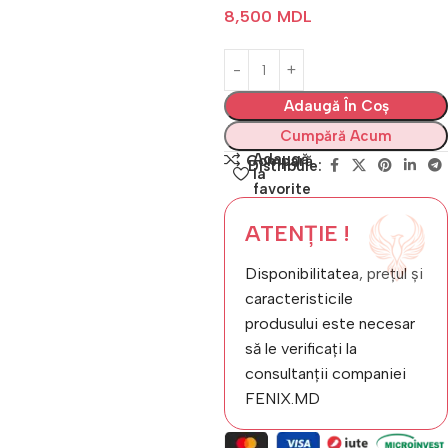
8,500
MDL
Adaugă În Coș
Cumpără Acum
Adaugă
Compară
Distribuie:
la
favorite
ATENȚIE !
Disponibilitatea, prețul și
caracteristicile
produsului este necesar
să le verificați la
consultanții companiei
FENIX.MD