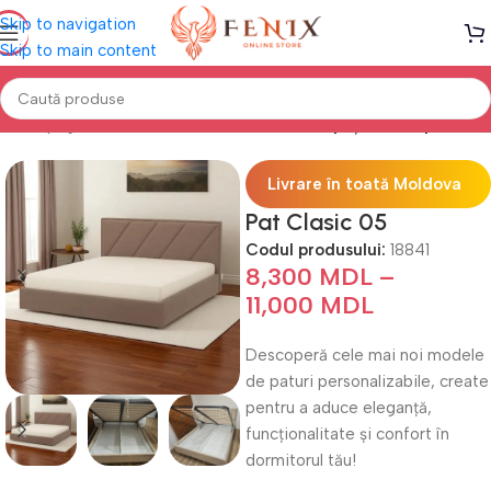
Skip to navigation
Skip to main content
Prima pagină
Mobilă DORMITOR
Paturi cu Spațiu de Depozitare
Livrare în toată Moldova
Pat Clasic 05
Codul produsului:
18841
8,300
MDL
–
11,000
MDL
Descoperă cele mai noi modele
de paturi personalizabile, create
pentru a aduce eleganță,
funcționalitate și confort în
dormitorul tău!