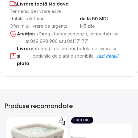
Livrare toată Moldova
Termenul de livrare este
stabilit telefonic.
de la 50 MDL
Oferim și livrare de urgență.
1-5 zile
Atenție​
Pentru înregistrarea comenzii, contactați-ne
la: 068 898 900 sau 061 171 771
Livrare
Informații despre metodele de livrare și
și
opțiunile de plată disponibile.
Vezi detalii
plată
Produse recomandate
SOLD OUT