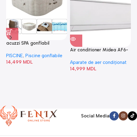
acuzzi SPA gonflabil
A
“Chevron Deluxe Square
Air conditioner Midea AF6-
PISCINE
,
Piscine gonflabile
P
Bubble” 28446
18N1C0-I/AF6-18N1C0-O
14,499
MDL
1
Aparate de aer condiționat
14,999
MDL
Social Media