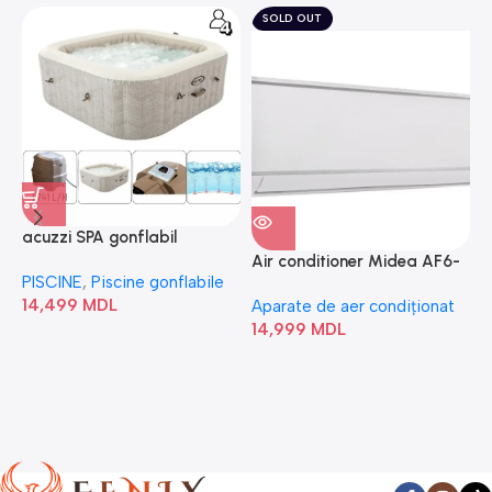
SOLD OUT
acuzzi SPA gonflabil
A
“Chevron Deluxe Square
Air conditioner Midea AF6-
PISCINE
,
Piscine gonflabile
P
Bubble” 28446
18N1C0-I/AF6-18N1C0-O
14,499
MDL
1
Aparate de aer condiționat
14,999
MDL