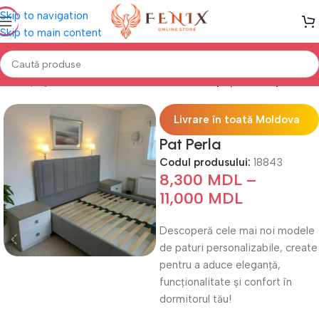
Skip to navigation
Skip to main content
Prima pagină
Mobilă DORMITOR
Paturi cu Spațiu de Depozitare
Livrare în toată Moldova
Pat Perla
Codul produsului:
18843
8,300
MDL
–
11,000
MDL
Descoperă cele mai noi modele
de paturi personalizabile, create
pentru a aduce eleganță,
funcționalitate și confort în
dormitorul tău!