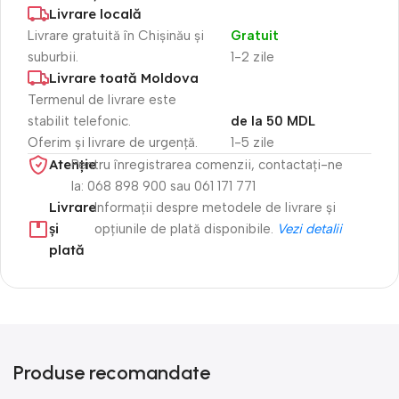
Livrare locală
Livrare gratuită în Chișinău și
Gratuit
suburbii.
1-2 zile
Livrare toată Moldova
Termenul de livrare este
stabilit telefonic.
de la 50 MDL
Oferim și livrare de urgență.
1-5 zile
Atenție​
Pentru înregistrarea comenzii, contactați-ne
la: 068 898 900 sau 061 171 771
Livrare
Informații despre metodele de livrare și
și
opțiunile de plată disponibile.
Vezi detalii
plată
Produse recomandate