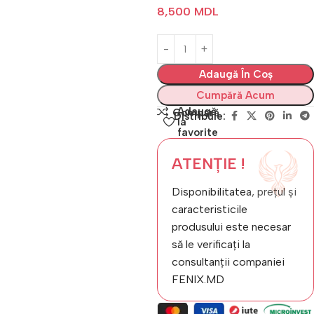
8,500
MDL
Adaugă În Coș
Cumpără Acum
Adaugă
Compară
Distribuie:
la
favorite
ATENȚIE !
Disponibilitatea, prețul și
caracteristicile
produsului este necesar
să le verificați la
consultanții companiei
FENIX.MD