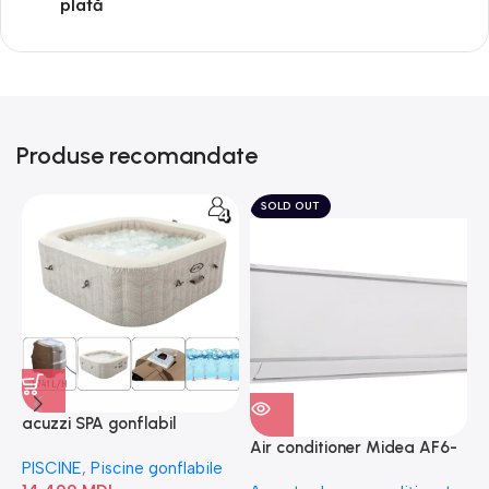
plată
Produse recomandate
SOLD OUT
acuzzi SPA gonflabil
A
“Chevron Deluxe Square
Air conditioner Midea AF6-
PISCINE
,
Piscine gonflabile
P
Bubble” 28446
18N1C0-I/AF6-18N1C0-O