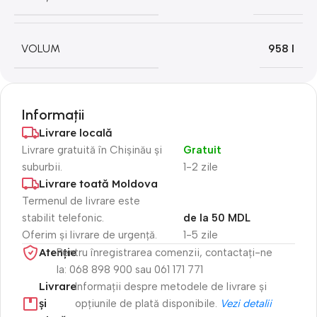
VOLUM
958 l
Informații
Livrare locală
Livrare gratuită în Chișinău și
Gratuit
suburbii.
1-2 zile
Livrare toată Moldova
Termenul de livrare este
stabilit telefonic.
de la 50 MDL
Oferim și livrare de urgență.
1-5 zile
Atenție​
Pentru înregistrarea comenzii, contactați-ne
la: 068 898 900 sau 061 171 771
Livrare
Informații despre metodele de livrare și
și
opțiunile de plată disponibile.
Vezi detalii