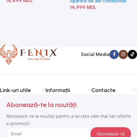
14,499
MDL
1
Aparate de aer condiționat
14,999
MDL
Social Media
Link-uri utile
Informații
Contacte
Abonează-te la noutăți
Abonează-te la noutăți pentru a nu rata cele mai tari oferte
si promoții!