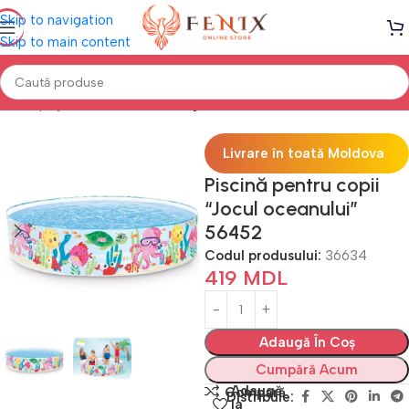
Skip to navigation
Skip to main content
Prima pagină
PISCINE
Piscine gonflabile
Livrare în toată Moldova
Piscină pentru copii
“Jocul oceanului”
56452
Codul produsului:
36634
419
MDL
Adaugă În Coș
Cumpără Acum
Adaugă
Compară
Distribuie:
la