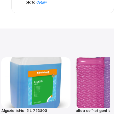
plată
detalii
Algezid lichid, 5 L 753505
altea de înot gonflabi