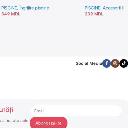
„Val” 58807
PISCINE
,
Îngrijire piscine
PISCINE
,
Accesorii în
349
MDL
209
MDL
Social Media
utăți
 a nu rata cele