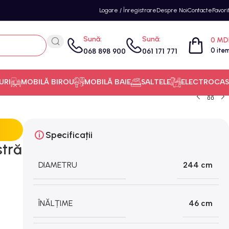
Logare / Înregistrare
Despre Noi
Contacte
Favori
Sună:
Sună:
0
MD
0
ite
068 898 900
061 171 771
URI
MOBILĂ BIROU
MOBILĂ BAIE
SALTELE
ELECTROCAS
Specificații
stră
DIAMETRU
244 cm
ÎNĂLȚIME
46 cm