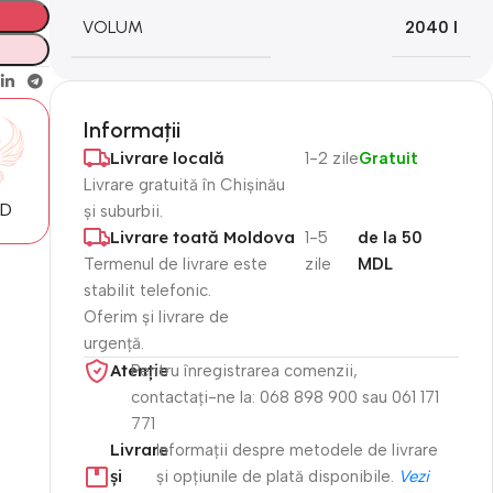
VOLUM
2040 l
Informații
Livrare locală
1-2 zile
Gratuit
Livrare gratuită în Chișinău
MD
și suburbii.
Livrare toată Moldova
1-5
de la 50
Termenul de livrare este
zile
MDL
stabilit telefonic.
Oferim și livrare de
urgență.
Atenție​
Pentru înregistrarea comenzii,
contactați-ne la: 068 898 900 sau 061 171
771
Livrare
Informații despre metodele de livrare
și
și opțiunile de plată disponibile.
Vezi