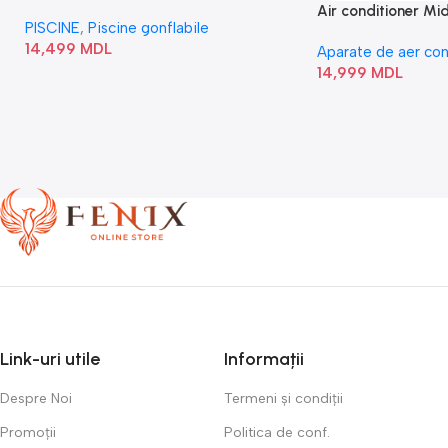
Square Bubble” 28446
Air conditioner M
PISCINE
,
Piscine gonflabile
I/AF6-18N1C0-O
14,499
MDL
Aparate de aer con
14,999
MDL
Link-uri utile
Informații
Despre Noi
Termeni și condiții
Promoții
Politica de conf.