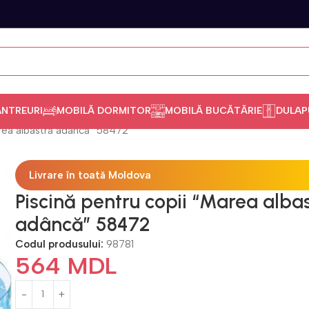
ANTREURI
MOBILĂ DORMITOR
MOBILĂ BUCĂTĂRIE
DULAP
area albastră adâncă” 58472
Livrare în toată Moldova
Piscină pentru copii “Marea alba
adâncă” 58472
Codul produsului:
98781
564
MDL