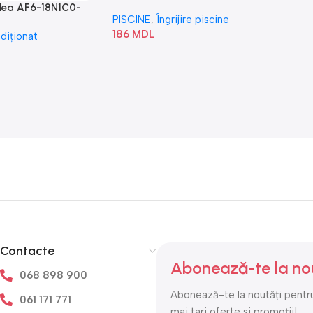
idea AF6-18N1C0-
PISCINE
,
Îngrijire piscine
186
MDL
diționat
Contacte
Abonează-te la no
068 898 900
Abonează-te la noutăți pentru
061 171 771
mai tari oferte si promoții!