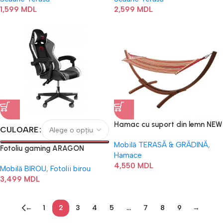
1,599
MDL
2,599
MDL
Hamac cu suport din lemn NEW
CULOARE
YORK
Mobilă TERASĂ & GRĂDINĂ
,
Fotoliu gaming ARAGON
Hamace
4,550
MDL
Mobilă BIROU
,
Fotolii birou
3,499
MDL
←
1
2
3
4
5
…
7
8
9
→