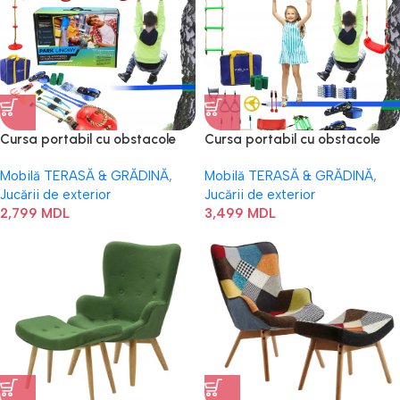
Cursa portabil cu obstacole
Cursa portabil cu obstacole
pentru copii – JUMI
pentru copii – JUMI (cu
Mobilă TERASĂ & GRĂDINĂ
,
Mobilă TERASĂ & GRĂDINĂ
,
balansoar)
Jucării de exterior
Jucării de exterior
2,799
MDL
3,499
MDL