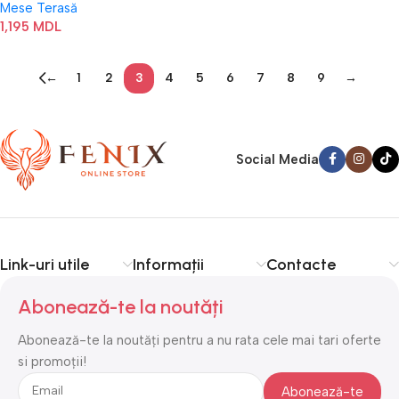
Mese Terasă
1,195
MDL
←
1
2
3
4
5
6
7
8
9
→
Social Media
Link-uri utile
Informații
Contacte
Abonează-te la noutăți
Abonează-te la noutăți pentru a nu rata cele mai tari oferte
si promoții!