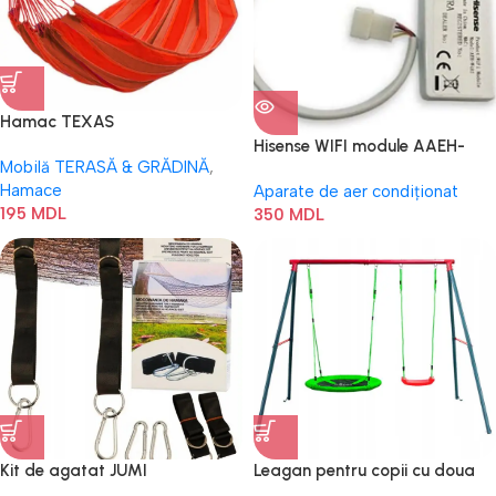
Hamac TEXAS
Hisense WIFI module AAEH-
Mobilă TERASĂ & GRĂDINĂ
,
W4E1
Hamace
Aparate de aer condiționat
195
MDL
350
MDL
Kit de agatat JUMI
Leagan pentru copii cu doua
locuri JUMI