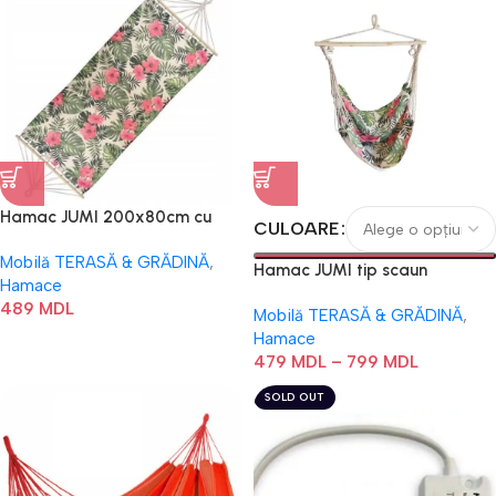
Hamac JUMI 200x80cm cu
CULOARE
bara lemn (Tropical)
Mobilă TERASĂ & GRĂDINĂ
,
Hamac JUMI tip scaun
Hamace
BRAZILIAN
489
MDL
Mobilă TERASĂ & GRĂDINĂ
,
Hamace
479
MDL
–
799
MDL
SOLD OUT