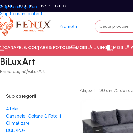
ENIX.MD — TOTUL ÎNTR-UN SINGUR LOC.
Skip to navigation
Skip to main content
Promoții
CANAPELE, COLȚARE & FOTOLII
MOBILĂ LIVING
MOBILĂ 
BiLuxArt
Prima pagină
BiLuxArt
Afișez 1 - 20 din 72 de rez
Sub categorii
Altele
Canapele, Colțare & Fotolii
Climatizare
DULAPURI