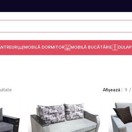
ANTREURI
MOBILĂ DORMITOR
MOBILĂ BUCĂTĂRIE
DULAP
ultate
Afișează
9