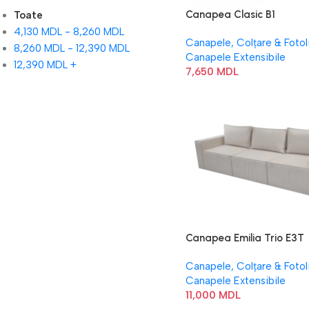
Canapea Clasic B1
Toate
4,130
MDL
-
8,260
MDL
Canapele, Colțare & Fotoli
8,260
MDL
-
12,390
MDL
Canapele Extensibile
12,390
MDL
+
7,650
MDL
Canapea Emilia Trio E3T
Canapele, Colțare & Fotoli
Canapele Extensibile
11,000
MDL