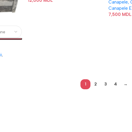
12,000
MDL
Canapele, C
Canapele E
7,500
MDL
i
,
1
2
3
4
→