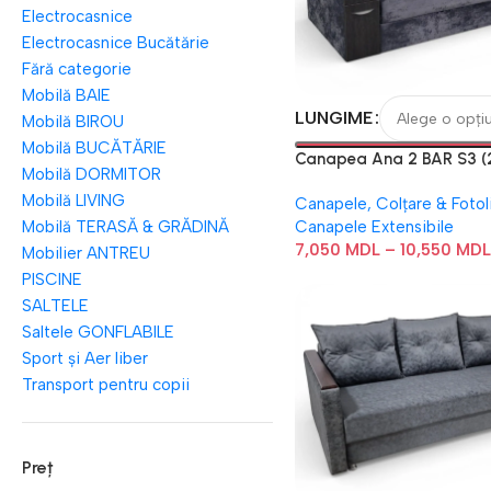
Electrocasnice
Electrocasnice Bucătărie
Fără categorie
Mobilă BAIE
LUNGIME
Mobilă BIROU
Mobilă BUCĂTĂRIE
Canapea Ana 2 BAR S3 (
Mobilă DORMITOR
Mobilă LIVING
Canapele, Colțare & Fotoli
Mobilă TERASĂ & GRĂDINĂ
Canapele Extensibile
7,050
MDL
–
10,550
MDL
Mobilier ANTREU
PISCINE
SALTELE
Saltele GONFLABILE
Sport și Aer liber
Transport pentru copii
Preț