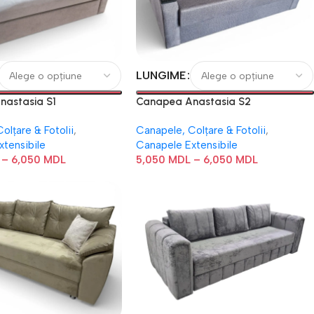
LUNGIME
nastasia S1
Canapea Anastasia S2
olțare & Fotolii
,
Canapele, Colțare & Fotolii
,
xtensibile
Canapele Extensibile
–
6,050
MDL
5,050
MDL
–
6,050
MDL