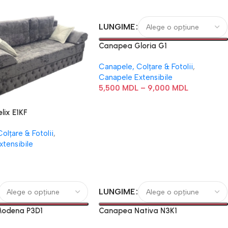
LUNGIME
Canapea Gloria G1
Canapele, Colțare & Fotolii
,
Canapele Extensibile
5,500
MDL
–
9,000
MDL
lix E1KF
olțare & Fotolii
,
xtensibile
LUNGIME
odena P3D1
Canapea Nativa N3K1