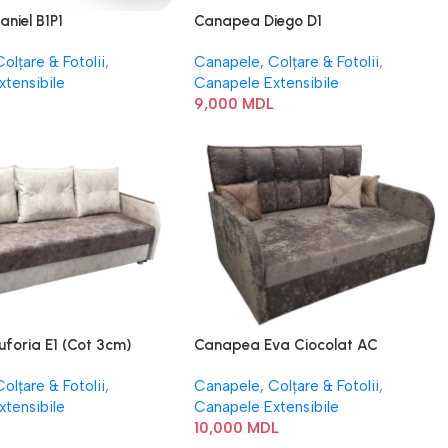
niel B1P1
Canapea Diego D1
olțare & Fotolii
,
Canapele, Colțare & Fotolii
,
xtensibile
Canapele Extensibile
9,000
MDL
foria E1 (Cot 3cm)
Canapea Eva Ciocolat AC
olțare & Fotolii
,
Canapele, Colțare & Fotolii
,
xtensibile
Canapele Extensibile
10,000
MDL