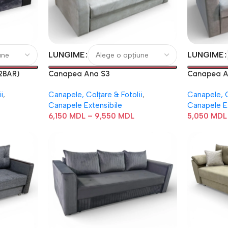
LUNGIME
LUNGIME
2BAR)
Canapea Ana S3
Canapea A
i
,
Canapele, Colțare & Fotolii
,
Canapele, C
Canapele Extensibile
Canapele E
6,150
MDL
–
9,550
MDL
5,050
MDL