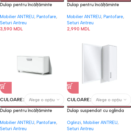
Dulap pentru încălțăminte
Dulap pentru încălțăminte
Modul №4 FH
Modul №5 FH
Mobilier ANTREU
,
Pantofare
,
Mobilier ANTREU
,
Pantofare
,
Seturi Antreu
Seturi Antreu
3,590
MDL
2,990
MDL
CULOARE
CULOARE
Dulap pentru încălțăminte
Dulap suspendat cu oglinda
Modul №9 FH
Modul №6 FH
Mobilier ANTREU
,
Pantofare
,
Oglinzi
,
Mobilier ANTREU
,
Seturi Antreu
Seturi Antreu