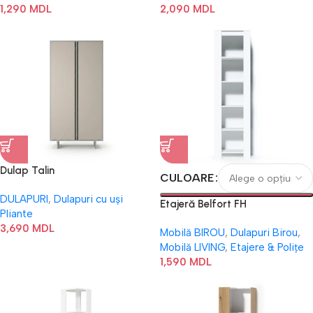
1,290
MDL
2,090
MDL
Dulap Talin
CULOARE
DULAPURI
,
Dulapuri cu uși
Etajeră Belfort FH
Pliante
3,690
MDL
Mobilă BIROU
,
Dulapuri Birou
,
Mobilă LIVING
,
Etajere & Polițe
1,590
MDL