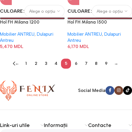
CULOARE
CULOARE
Hol FH Milana 1200
Hol FH Milana 1500
Mobilier ANTREU
,
Dulapuri
Mobilier ANTREU
,
Dulapuri
Antreu
Antreu
5,470
MDL
6,170
MDL
←
1
2
3
4
5
6
7
8
9
→
Social Media
Link-uri utile
Informații
Contacte