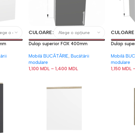
CULOARE
CULOARE
 mm
Dulap superior FOX 400mm
Dulap supe
ării
Mobilă BUCĂTĂRIE
,
Bucătării
Mobilă BU
modulare
modulare
1,100
MDL
–
1,400
MDL
1,150
MDL