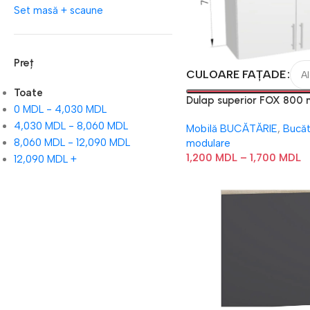
Set masă + scaune
Preț
CULOARE FAȚADE
Toate
Dulap superior FOX 800
0
MDL
-
4,030
MDL
4,030
MDL
-
8,060
MDL
Mobilă BUCĂTĂRIE
,
Bucăt
8,060
MDL
-
12,090
MDL
modulare
1,200
MDL
–
1,700
MDL
12,090
MDL
+