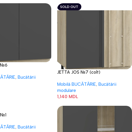
SOLD OUT
 №6
JETTA JOS №7 (colt)
CĂTĂRIE
,
Bucătării
Mobilă BUCĂTĂRIE
,
Bucătării
modulare
1,140
MDL
 №1
CĂTĂRIE
,
Bucătării