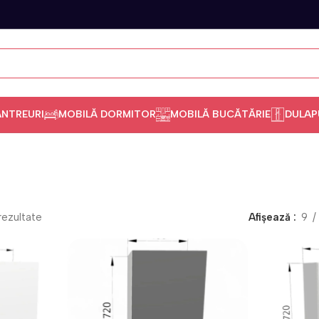
ANTREURI
MOBILĂ DORMITOR
MOBILĂ BUCĂTĂRIE
DULAP
rezultate
Afișează
9