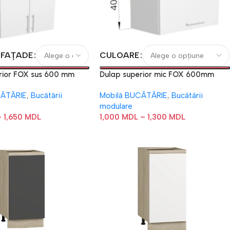
 FAȚADE
CULOARE
rior FOX sus 600 mm
Dulap superior mic FOX 600mm
CĂTĂRIE
,
Bucătării
Mobilă BUCĂTĂRIE
,
Bucătării
modulare
–
1,650
MDL
1,000
MDL
–
1,300
MDL