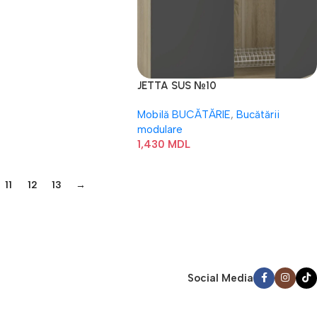
JETTA SUS №10
Mobilă BUCĂTĂRIE
,
Bucătării
modulare
1,430
MDL
11
12
13
→
Social Media