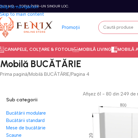
ENIX.MD — TOTUL ÎNTR-UN SINGUR LOC.
Skip to navigation
Skip to main content
Promoții
CANAPELE, COLȚARE & FOTOLII
MOBILĂ LIVING
MOBILĂ 
Mobilă BUCĂTĂRIE
Prima pagină
Mobilă BUCĂTĂRIE
Pagina 4
Afișez 61 - 80 din 249 de 
Sub categorii
Bucătării modulare
Bucătării standard
Mese de bucătărie
Scaune