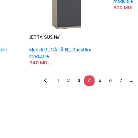
modulare
800
MDL
JETTA SUS №1
ării
Mobilă BUCĂTĂRIE
,
Bucătării
modulare
940
MDL
←
1
2
3
4
5
6
7
…